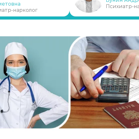
Бунин Андр
метовна
Психиатр-н
иатр-нарколог