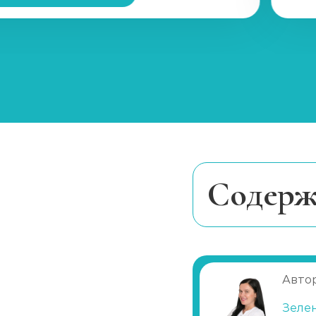
Cодерж
Когда необход
Особенности 
Препараты и р
Автор
Эффект от кап
Зеле