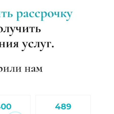
рили нам
400
489