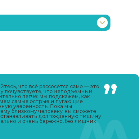
Записаться
от 3 600 ₽
Записаться
от 2 850 ₽
Записаться
от 1 100 ₽
йтесь, что всё рассосется само — это
зу почувствуете, что неподъемный
ительно легче: мы подскажем, как
Записаться
от 400 ₽
имем самые острые и пугающие
нную уверенность. Пока мы
ему близкому человеку, вы сможете
Записаться
от 2 500 ₽
осстанавливать долгожданную тишину
иально и очень бережно, без лишних
Записаться
от 1 800 ₽