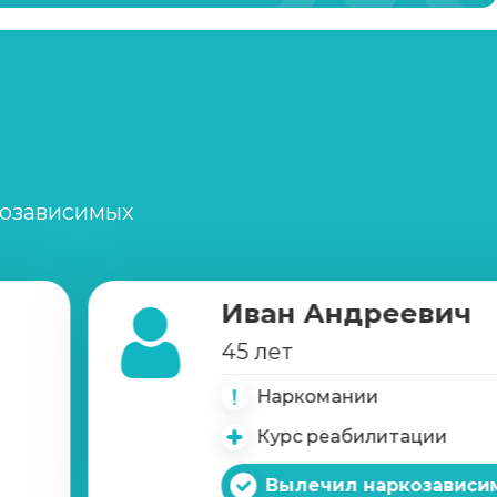
созависимых
Иван Андреевич
45 лет
Наркомании
Курс реабилитации
Вылечил наркозависи