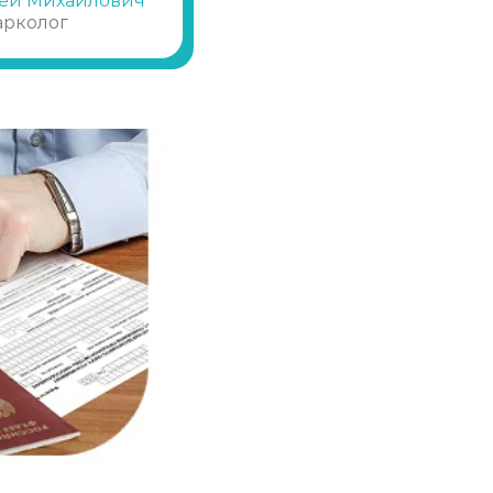
ей Михайлович
арколог