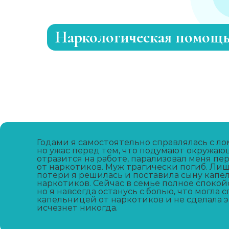
Наркологическая помощ
Детоксикация от наркотиков
Капельница от наркотиков
Консультация психотерапевта
Годами я самостоятельно справлялась с ло
но ужас перед тем, что подумают окружаю
отразится на работе, парализовал меня п
Консультация нарколога
от наркотиков. Муж трагически погиб. Лиш
потери я решилась и поставила сыну капе
наркотиков. Сейчас в семье полное спокойс
Наркологическая экспертиза
но я навсегда останусь с болью, что могла
капельницей от наркотиков и не сделала э
исчезнет никогда.
Наркологическая помощь