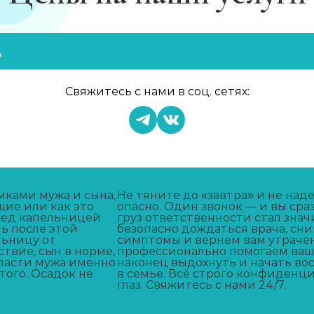
ь
Свяжитесь с нами в соц. сетях:
мками мужа и сына,
Не тяните до «завтра» и не наде
щие или как это
опасно. Один звонок — и вы сра
еред капельницей
груз ответственности стал знач
ь после этой
безопасно дождаться врача, сн
льницу от
симптомы и вернем вам утраче
твие, сын в норме,
профессионально помогаем ваш
 спасти мужа именно
наконец выдохнуть и начать в
того. Осадок не
в семье. Всё строго конфиденц
глаз. Свяжитесь с нами 24/7.