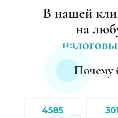
Почему 
4585
30