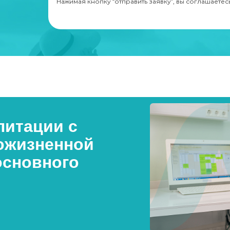
Нажимая кнопку “отправить заявку”, вы соглашаетес
итации с
ожизненной
основного