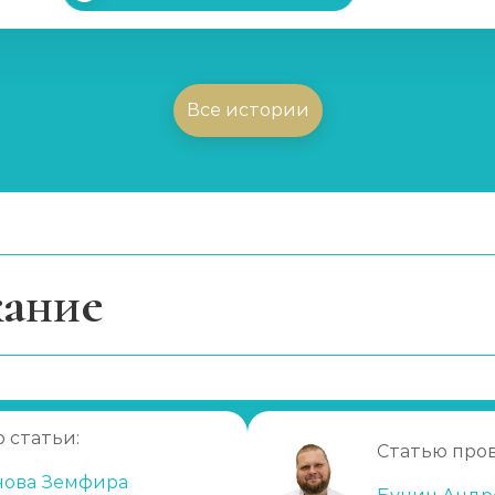
Все истории
ание
има капельница
капельницы
астворы для капельниц
 статьи:
Статью про
ельниц
нова Земфира