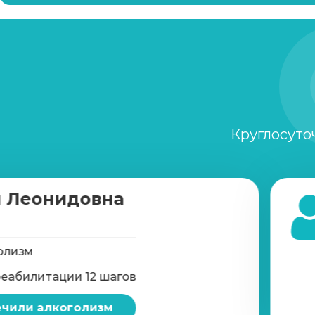
Круглосуто
 Леонидовна
олизм
реабилитации 12 шагов
чили алкоголизм