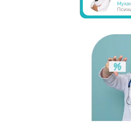
Муха
Псих