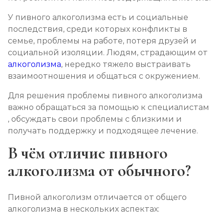
Химический блок от алкоголизма
У пивного алкоголизма есть и социальные
последствия, среди которых конфликты в
Записаться
от 2 850 ₽
семье, проблемы на работе, потеря друзей и
социальной изоляции. Людям, страдающим от
Вшивание Торпедо
алкоголизма
, нередко тяжело выстраивать
Записаться
взаимоотношения и общаться с окружением.
от 3 600 ₽
Для решения проблемы пивного алкоголизма
Раскодирование от алкоголизма
важно обращаться за помощью к специалистам
, обсуждать свои проблемы с близкими и
Записаться
от 1 800 ₽
получать поддержку и подходящее лечение.
Мотивация на лечение алкоголизма
В чём отличие пивного
Записаться
от 2 150 ₽
алкоголизма от обычного?
Лечение алкоголизма на дому
Пивной алкоголизм отличается от общего
Записаться
от 2 150 ₽
алкоголизма в нескольких аспектах: