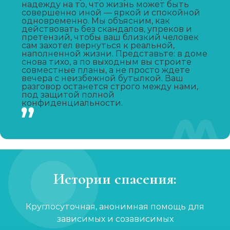
надежду на то, что жизнь может быть
совершенно иной — яркой и спокойной
одновременно. Мы объясним, как
Капельница от запоя
действовать без скандалов, упреков и
претензий, чтобы ваш близкий человек
Записаться
от 1 450 ₽
сам захотел вернуться к реальной,
наполненной жизни. Представьте: в доме
снова тихо, а по выходным вы строите
совместные планы, а не просто ждете
Капельница от похмелья
вечера с неизбежной бутылкой. Ваш
разговор останется строго между нами,
Записаться
от 1 100 ₽
под защитой полной
конфиденциальности.
Лечение женского алкоголизма
Записаться
от 2 850 ₽
Кодирование уколом
Истории спасения:
Записаться
от 2 150 ₽
Круглосуточная, анонимная помощь для
Кодирование гипнозом
зависимых и созависимых
Записаться
от 3 200 ₽