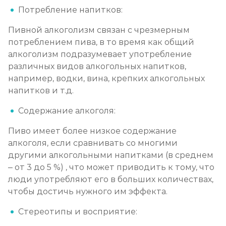
Потребление напитков:
Лечение алкоголизма амбулаторно
Пивной алкоголизм связан с чрезмерным
Записаться
от 1 100 ₽
потреблением пива, в то время как общий
алкоголизм подразумевает употребление
Лечение алкоголизма в стационаре (сутки)
различных видов алкогольных напитков,
Записаться
от 2 500 ₽
например, водки, вина, крепких алкогольных
напитков и т.д.
Лечение пивного алкоголизма
Содержание алкоголя:
Записаться
от 2 500 ₽
Пиво имеет более низкое содержание
алкоголя, если сравнивать со многими
Лечение винного алкоголизма
другими алкогольными напитками (в среднем
Записаться
– от 3 до 5 %) , что может приводить к тому, что
от 2 500 ₽
люди употребляют его в больших количествах,
чтобы достичь нужного им эффекта.
Лечение подросткового алкоголизма
Записаться
Стереотипы и восприятие:
от 3 200 ₽