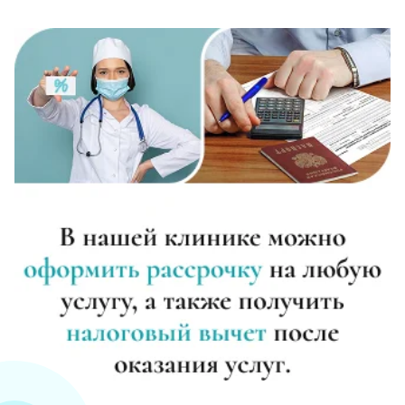
Диагностика алкоголизма
Записаться
от 750 ₽
Лечение похмелья
Записаться
от 1 100 ₽
Экстренное вытрезвление
Записаться
от 1 450 ₽
Прокапаться от алкоголя
Записаться
от 1 450 ₽
Круглосуточный вывод из запоя
Записаться
от 2 500 ₽