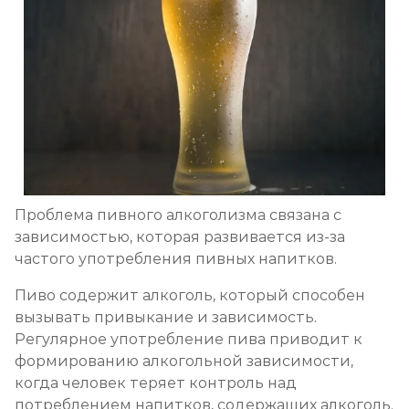
Кодирование препаратом Тетлонг 250
Записаться
от 3 200 ₽
Кодирование Колме
Записаться
от 3 600 ₽
Кодирование с провокацией
Проблема пивного алкоголизма связана с
Записаться
от 3 200 ₽
зависимостью, которая развивается из-за
частого употребления пивных напитков.
Кодирование СИТ
Пиво содержит алкоголь, который способен
Записаться
от 4 300 ₽
вызывать привыкание и зависимость.
Регулярное употребление пива приводит к
Кодирование тройной блок
формированию алкогольной зависимости,
когда человек теряет контроль над
Записаться
от 5 700 ₽
потреблением напитков, содержащих алкоголь.