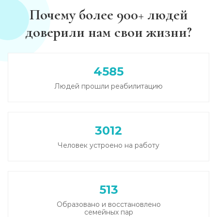
Почему более 900+ людей
Круглосуточный вывод из запоя
доверили нам свои жизни?
Записаться
от 2 500 ₽
Вывод из запоя в стационаре (сутки)
4585
Записаться
от 2 500 ₽
Людей прошли реабилитацию
Снятие алкогольной интоксикации
Записаться
от 1 450 ₽
3012
Человек устроено на работу
Чистка крови от алкоголя (плазмаферез)
Записаться
от 3 600 ₽
513
Лечение плазмаферезом
Образовано и восстановлено
Записаться
от 3 600 ₽
семейных пар