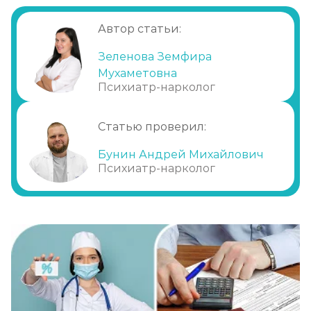
Преимущества кодирования
Метод Шичко
Автор статьи:
«Селинкро»
Записаться
от 2 150 ₽
Кодировка алкогольной зависимости на
Зеленова Земфира
дому
Мухаметовна
Частный вытрезвитель
Психиатр-нарколог
Плюсы кодировки «Селинкро» в нашей
Записаться
от 2 850 ₽
клинике
Статью проверил:
Вшивание от алкоголизма (ампула)
Бунин Андрей Михайлович
Записаться
от 3 600 ₽
Психиатр-нарколог
Лечение хронического алкоголизма
Записаться
от 2 500 ₽
Диагностика алкоголизма
Записаться
от 750 ₽