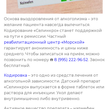
Кодирование Колме
Записаться
от 3 600 ₽
Основа выздоровления от алкоголизма – это
желание пациента навсегда вылечиться.
Кодирование с провокацией
Кодирование «Селинкро» станет поддержкой
Записаться
от 3 200 ₽
на пути к ремиссии. Частный
реабилитационный центр «Морской»
Кодирование СИТ
гарантирует анонимность и цены ниже
среднего. Чтобы записаться на приём, можно
Записаться
от 4 300 ₽
позвонить по номеру ☎️
8 (995) 222-96-52
. Звонок
бесплатный.
Кодирование тройной блок
Кодировка
– это одно из средств лечения от
Записаться
от 5 700 ₽
алкогольной зависимости. Датский препарат
«Селинкро» выпускается в форме таблеток или
Химический блок от алкоголизма
раствора для инъекции. Укол делают
Записаться
внутримышечно либо внутривенно.
от 2 850 ₽
Активное вещество препарата – налмефен.