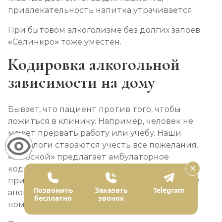
привлекательность напитка утрачивается.
При бытовом алкоголизме без долгих запоев
«Селинкро» тоже уместен.
Кодировка алкогольной
зависимости на дому
Бывает, что пациент против того, чтобы
ложиться в клинику. Например, человек не
может прервать работу или учёбу. Наши
наркологи стараются учесть все пожелания.
«Морской» предлагает амбулаторное
кодирование «Селинкро». Для этого доктор
приезжает к пациенту домой с сохранением
Позвонить
Заказать
Telegram
анонимности. Вызвать нарколога можно по
бесплатно
звонок
номеру горячей линии.