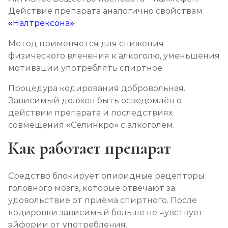
Вшивание Торпедо
Действие препарата аналогично свойствам
«Налтрексона»
.
Записаться
от 3 600 ₽
Метод применяется для снижения
Раскодирование от алкоголизма
физического влечения к алкоголю, уменьшения
мотивации употреблять спиртное.
Записаться
от 1 800 ₽
Процедура кодирования добровольная.
Мотивация на лечение алкоголизма
Зависимый должен быть осведомлён о
действии препарата и последствиях
Записаться
от 2 150 ₽
совмещения «Селинкро» с алкоголем.
Как работает препарат
Лечение алкоголизма на дому
Записаться
от 2 150 ₽
Средство блокирует опиоидные рецепторы
головного мозга, которые отвечают за
Лечение алкоголизма амбулаторно
удовольствие от приёма спиртного. После
Записаться
от 1 100 ₽
кодировки зависимый больше не чувствует
эйфории от употребления.