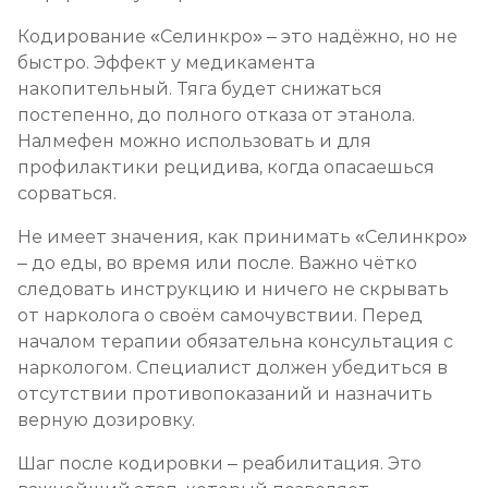
Лечение алкоголизма в стационаре (сутки)
Кодирование «Селинкро» – это надёжно, но не
Записаться
от 2 500 ₽
быстро. Эффект у медикамента
накопительный. Тяга будет снижаться
Лечение пивного алкоголизма
постепенно, до полного отказа от этанола.
Налмефен можно использовать и для
Записаться
от 2 500 ₽
профилактики рецидива, когда опасаешься
сорваться.
Лечение винного алкоголизма
Не имеет значения, как принимать «Селинкро»
Записаться
от 2 500 ₽
– до еды, во время или после. Важно чётко
следовать инструкцию и ничего не скрывать
Лечение подросткового алкоголизма
от нарколога о своём самочувствии. Перед
Записаться
от 3 200 ₽
началом терапии обязательна консультация с
наркологом. Специалист должен убедиться в
отсутствии противопоказаний и назначить
Социализация алкоголиков
верную дозировку.
Записаться
от 750 ₽
Шаг после кодировки – реабилитация. Это