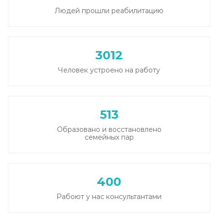
Людей прошли реабилитацию
Вывод из запоя в стационаре (сутки)
Записаться
от 2 500 ₽
3012
Снятие алкогольной интоксикации
Человек устроено на работу
Записаться
от 1 450 ₽
Чистка крови от алкоголя (плазмаферез)
513
Записаться
от 3 600 ₽
Образовано и восстановлено
семейных пар
Лечение плазмаферезом
Записаться
от 3 600 ₽
400
Кодирование от алкоголизма
Рабоют у нас консультантами
Записаться
от 2 500 ₽