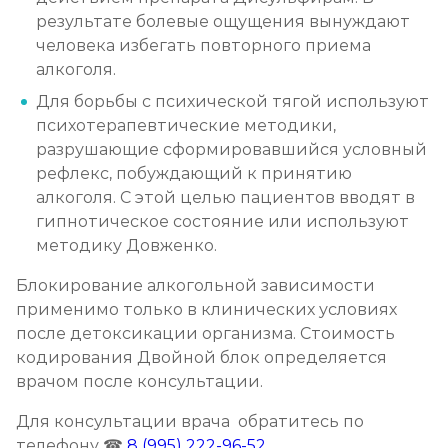
Записаться
от 3 200 ₽
результате болевые ощущения вынуждают
человека избегать повторного приема
Социализация алкоголиков
алкоголя.
Записаться
от 750 ₽
Для борьбы с психической тягой используют
психотерапевтические методики,
разрушающие сформировавшийся условный
рефлекс, побуждающий к принятию
алкоголя. С этой целью пациентов вводят в
гипнотическое состояние или используют
методику Довженко.
Блокирование алкогольной зависимости
применимо только в клинических условиях
после детоксикации организма. Стоимость
кодирования Двойной блок определяется
врачом после консультации.
Для консультации врача обратитесь по
телефону ☎
8 (995) 222-96-52
.