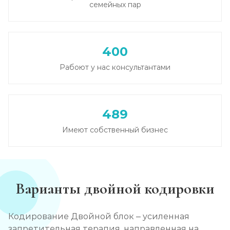
семейных пар
Записаться
от 3 600 ₽
Кодирование от алкоголизма
400
Записаться
от 2 500 ₽
Рабоют у нас консультантами
Кодирование на дому
Записаться
от 2 850 ₽
489
Кодирование дисульфирамом
Имеют собственный бизнес
Записаться
от 2 500 ₽
Кодирование Аквилонгом
Варианты двойной кодировки
Записаться
от 2 850 ₽
Кодирование Двойной блок – усиленная
Кодирование Алгоминалом
запретительная терапия, направленная на