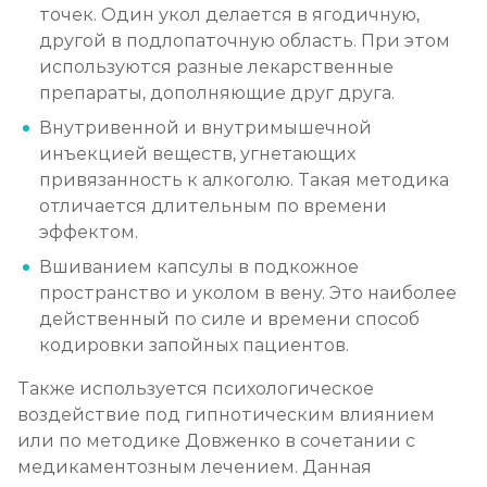
Записаться
от 5 700 ₽
точек. Один укол делается в ягодичную,
другой в подлопаточную область. При этом
используются разные лекарственные
Химический блок от алкоголизма
препараты, дополняющие друг друга.
Записаться
от 2 850 ₽
Внутривенной и внутримышечной
инъекцией веществ, угнетающих
Вшивание Торпедо
привязанность к алкоголю. Такая методика
отличается длительным по времени
Записаться
от 3 600 ₽
эффектом.
Вшиванием капсулы в подкожное
Раскодирование от алкоголизма
пространство и уколом в вену. Это наиболее
Записаться
от 1 800 ₽
действенный по силе и времени способ
кодировки запойных пациентов.
Мотивация на лечение алкоголизма
Также используется психологическое
Записаться
от 2 150 ₽
воздействие под гипнотическим влиянием
или по методике Довженко в сочетании с
Лечение алкоголизма на дому
медикаментозным лечением. Данная