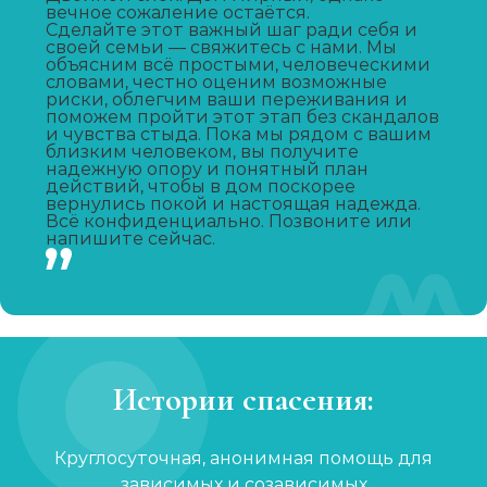
Вывод из запоя
вечное сожаление остаётся.
Сделайте этот важный шаг ради себя и
Записаться
от 2 150 ₽
своей семьи — свяжитесь с нами. Мы
объясним всё простыми, человеческими
словами, честно оценим возможные
Капельница от запоя
риски, облегчим ваши переживания и
поможем пройти этот этап без скандалов
Записаться
от 1 450 ₽
и чувства стыда. Пока мы рядом с вашим
близким человеком, вы получите
надежную опору и понятный план
действий, чтобы в дом поскорее
Капельница от похмелья
вернулись покой и настоящая надежда.
Всё конфиденциально. Позвоните или
Записаться
от 1 100 ₽
напишите сейчас.
Лечение женского алкоголизма
Записаться
от 2 850 ₽
Кодирование уколом
Истории спасения:
Записаться
от 2 150 ₽
Круглосуточная, анонимная помощь для
Кодирование гипнозом
зависимых и созависимых