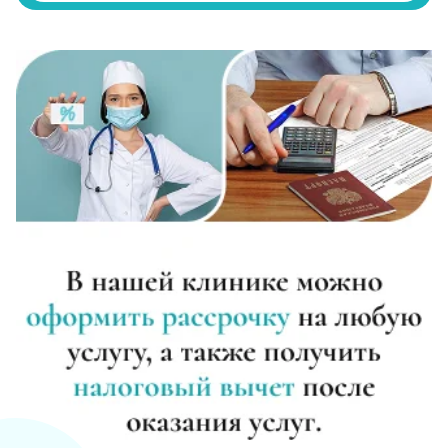
Записаться
от 2 500 ₽
Диагностика алкоголизма
Записаться
от 750 ₽
Лечение похмелья
Записаться
от 1 100 ₽
Экстренное вытрезвление
Записаться
от 1 450 ₽
Прокапаться от алкоголя
Записаться
от 1 450 ₽
Круглосуточный вывод из запоя