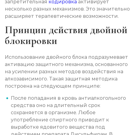
запретительная
кодировка
активирует
Записаться
от 2 150 ₽
несколько разных механизмов. Это значительно
расширяет терапевтические возможности.
Лечение алкоголизма амбулаторно
Принцип действия двойной
Записаться
от 1 100 ₽
блокировки
Лечение алкоголизма в стационаре (сутки)
Записаться
от 2 500 ₽
Использование двойного блока подразумевает
активацию защитного механизма, основанного
на усилении разных методов воздействия на
Лечение пивного алкоголизма
алкозависимого. Такая защитная методика
Записаться
от 2 500 ₽
построена на следующем принципе:
После попадания в кровь антиалкогольного
Лечение винного алкоголизма
средства оно на длительный срок
Записаться
от 2 500 ₽
сохраняется в организме. Любое
употребление спиртного приводит к
Лечение подросткового алкоголизма
выработке ядовитого вещества под
действием препарата Дисульфирам. В