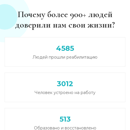
Записаться
от 2 500 ₽
Почему более 900+ людей
доверили нам свои жизни?
Круглосуточный вывод из запоя
Записаться
от 2 500 ₽
4585
Вывод из запоя в стационаре (сутки)
Людей прошли реабилитацию
Записаться
от 2 500 ₽
Снятие алкогольной интоксикации
3012
Записаться
от 1 450 ₽
Человек устроено на работу
Чистка крови от алкоголя (плазмаферез)
Записаться
от 3 600 ₽
513
Лечение плазмаферезом
Образовано и восстановлено