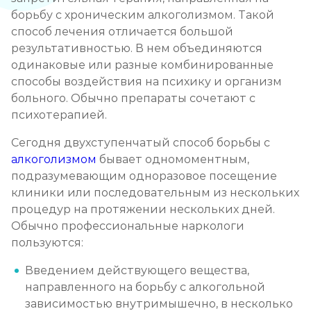
Записаться
от 2 500 ₽
борьбу с хроническим алкоголизмом. Такой
способ лечения отличается большой
результативностью. В нем объединяются
Кодирование препаратом Тетлонг 250
одинаковые или разные комбинированные
Записаться
от 3 200 ₽
способы воздействия на психику и организм
больного. Обычно препараты сочетают с
Кодирование Колме
психотерапией.
Записаться
от 3 600 ₽
Сегодня двухступенчатый способ борьбы с
алкоголизмом
бывает одномоментным,
Кодирование с провокацией
подразумевающим одноразовое посещение
клиники или последовательным из нескольких
Записаться
от 3 200 ₽
процедур на протяжении нескольких дней.
Обычно профессиональные наркологи
Кодирование СИТ
пользуются:
Записаться
от 4 300 ₽
Введением действующего вещества,
направленного на борьбу с алкогольной
Кодирование тройной блок
зависимостью внутримышечно, в несколько